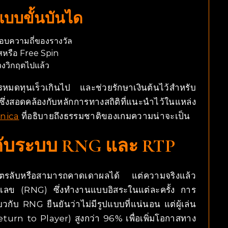
แบบขั้นบันได
ดสอบความถี่ของรางวัล
นัสหรือ Free Spin
่วงวิกฤตไปแล้ว
รหมดทุนเร็วเกินไป และช่วยรักษาเงินต้นไว้สำหรับ
สอดคล้องกับหลักการทางสถิติที่แนะนำไว้ในแหล่ง
nnica
ที่อธิบายถึงธรรมชาติของเกมความน่าจะเป็น
กับระบบ RNG และ RTP
ีสูตรลับหรือสามารถคาดเดาผลได้ แต่ความจริงแล้ว
ัวเลข (RNG) ซึ่งทำงานแบบอิสระในแต่ละครั้ง การ
่ยวกับ RNG ยืนยันว่าไม่มีรูปแบบที่แน่นอน แต่ผู้เล่น
eturn to Player) สูงกว่า 96% เพื่อเพิ่มโอกาสทาง