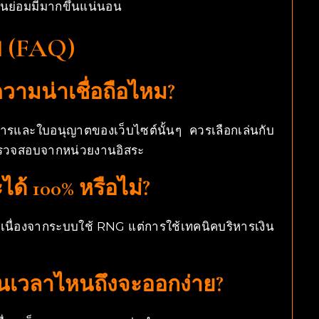
ึ้นย่อมมีมากขึ้นแน่นอน
ย (FAQ)
ความน่าเชื่อถือไหม?
้บริการและใบอนุญาตของเว็บไซต์นั้นๆ ควรเลือกเล่นกับ
ตรวจสอบจากหน่วยงานอิสระ
ะได้ 100% หรือไม่?
เนื่องจากระบบใช้ RNG แต่การใช้เทคนิคบริหารเงิน
อนเวลาไหนถึงจะออกง่าย?