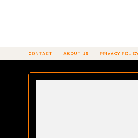
Skip to content
CONTACT
ABOUT US
PRIVACY POLIC