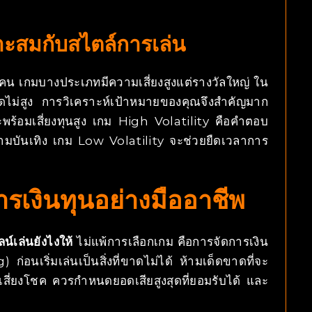
าะสมกับสไตล์การเล่น
ุกคน เกมบางประเภทมีความเสี่ยงสูงแต่รางวัลใหญ่ ใน
อดไม่สูง การวิเคราะห์เป้าหมายของคุณจึงสำคัญมาก
พร้อมเสี่ยงทุนสูง เกม High Volatility คือคำตอบ
วามบันเทิง เกม Low Volatility จะช่วยยืดเวลาการ
รเงินทุนอย่างมืออาชีพ
น์เล่นยังไงให้
ไม่แพ้การเลือกเกม คือการจัดการเงิน
อนเริ่มเล่นเป็นสิ่งที่ขาดไม่ได้ ห้ามเด็ดขาดที่จะ
าเสี่ยงโชค ควรกำหนดยอดเสียสูงสุดที่ยอมรับได้ และ