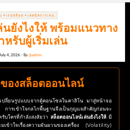
-
-
น
เกมสล็อต
เทคนิคการเล่น
่นยังไงให้ พร้อมแนวทาง
หรับผู้เริ่มเล่น
July 4, 2026
- By
@admin
โลกของสล็อตออนไลน์
ได้เปลี่ยนรูปแบบจากตู้คอนโซลในคาสิโน มาสู่หน้าจอ
าย การเข้าใจกลไกพื้นฐานจึงเป็นกุญแจสำคัญก่อนจะ
ำหรับใครที่กำลังสงสัยว่า
สล็อตออนไลน์เล่นยังไงให้
มี
มเข้าใจเรื่องความผันผวนของเครื่อง (Volatility)