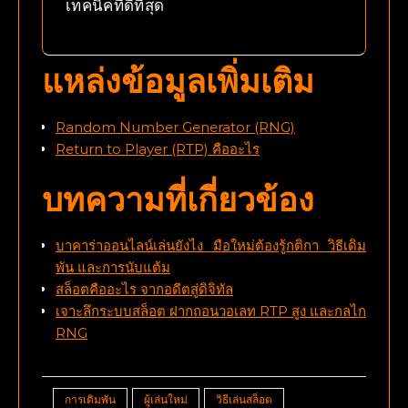
เทคนิคที่ดีที่สุด
แหล่งข้อมูลเพิ่มเติม
Random Number Generator (RNG)
Return to Player (RTP) คืออะไร
บทความที่เกี่ยวข้อง
บาคาร่าออนไลน์เล่นยังไง มือใหม่ต้องรู้กติกา วิธีเดิม
พัน และการนับแต้ม
สล็อตคืออะไร จากอดีตสู่ดิจิทัล
เจาะลึกระบบสล็อต ฝากถอนวอเลท RTP สูง และกลไก
RNG
การเดิมพัน
ผู้เล่นใหม่
วิธีเล่นสล็อต