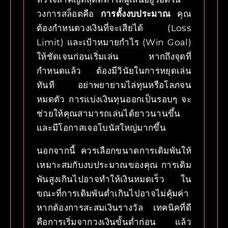
วงการสล็อตคือ
การตั้งงบประมาณ
คุณ
ต้องกำหนดวงเงินที่จะเสียได้ (Loss
Limit) และเป้าหมายกำไร (Win Goal)
ให้ชัดเจนก่อนเริ่มเล่น หากถึงจุดที่
กำหนดแล้ว ต้องมีวินัยในการหยุดเล่น
ทันที อย่าพยายามไล่ทุนหรือโลภจน
หมดตัว การแบ่งเงินทุนออกเป็นรอบๆ จะ
ช่วยให้คุณสามารถเล่นได้ยาวนานขึ้น
และมีโอกาสเจอโบนัสใหญ่มากขึ้น
นอกจากนี้ ควรเลือกขนาดการเดิมพันให้
เหมาะสมกับงบประมาณของคุณ การเดิม
พันสูงเกินไปอาจทำให้เงินหมดเร็ว ใน
ขณะที่การเดิมพันต่ำเกินไปอาจไม่คุ้มค่า
หากต้องการสะสมเงินรางวัล เทคนิคที่ดี
คือการเริ่มจากวงเงินขั้นต่ำก่อน แล้ว