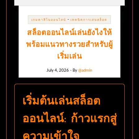
-
เกมคาสิโนออนไลน์
เทคนิคการเล่นสล็อต
สล็อตออนไลน์เล่นยังไงให้
พร้อมแนวทางรวยสำหรับผู้
เริ่มเล่น
July 4, 2026
- By
@admin
เริ่มต้นเล่นสล็อต
ออนไลน์: ก้าวแรกสู่
ความเข้าใจ