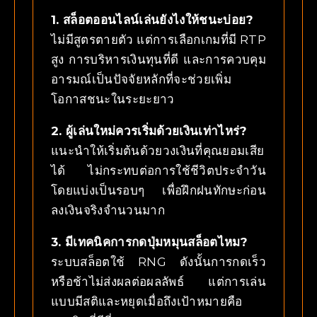
1. สล็อตออนไลน์เล่นยังไงให้ชนะบ่อย?
ไม่มีสูตรตายตัว แต่การเลือกเกมที่มี RTP
สูง การบริหารเงินทุนที่ดี และการควบคุม
อารมณ์เป็นปัจจัยหลักที่จะช่วยเพิ่ม
โอกาสชนะในระยะยาว
2. ผู้เล่นใหม่ควรเริ่มด้วยเงินเท่าไหร่?
แนะนำให้เริ่มต้นด้วยวงเงินที่คุณยอมเสีย
ได้ ไม่กระทบต่อการใช้ชีวิตประจำวัน
โดยแบ่งเป็นรอบๆ เพื่อฝึกฝนทักษะก่อน
ลงเงินจริงจำนวนมาก
3. มีเทคนิคการกดปุ่มหมุนสล็อตไหม?
ระบบสล็อตใช้ RNG ดังนั้นการกดเร็ว
หรือช้าไม่ส่งผลต่อผลลัพธ์ แต่การเล่น
แบบมีสติและหยุดเมื่อถึงเป้าหมายคือ