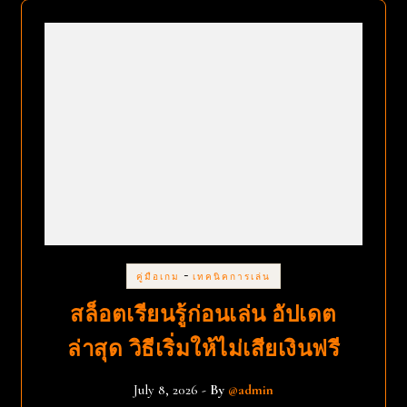
-
คู่มือเกม
เทคนิคการเล่น
สล็อตเรียนรู้ก่อนเล่น อัปเดต
ล่าสุด วิธีเริ่มให้ไม่เสียเงินฟรี
July 8, 2026
- By
@admin