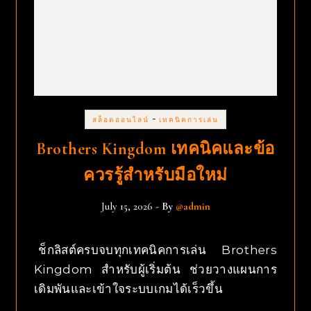
-
สล็อตออนไลน์
เทคนิคการเล่น
Brothers Kingdom เทคนิคและข้อ
ควรรู้สำหรับมือใหม่
July 15, 2026
- By
@admin
เช็กลิสต์ครบจบทุกเทคนิคการเล่น Brothers
Kingdom สำหรับผู้เริ่มต้น ช่วยวางแผนการ
เดิมพันและเข้าใจระบบเกมได้เร็วขึ้น