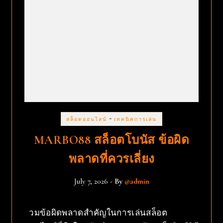
-
สล็อตออนไลน์
เทคนิคการเล่น
MARBO88 สล็อตโบนัส ข้อผิด
พลาดที่ควรเลี่ยง
July 7, 2026
- By
@admin
รวมข้อผิดพลาดสำคัญในการเล่นสล็อต