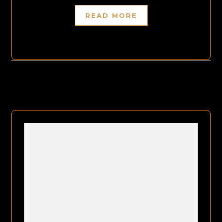
READ MORE