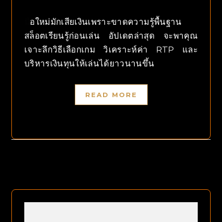
มือใหม่มักเสียเงินเพราะขาดความรู้พื้นฐาน
สล็อตเรียนรู้ก่อนเล่น อัปเดตล่าสุด จะพาคุณ
เจาะลึกวิธีเลือกเกม วิเคราะห์ค่า RTP และ
บริหารเงินทุนให้เล่นได้ยาวนานขึ้น
READ MORE