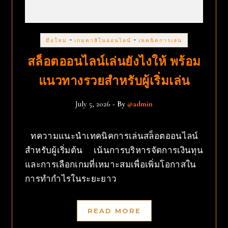
-
-
มือใหม่
เกมคาสิโนออนไลน์
เทคนิคการเล่น
สล็อตออนไลน์เล่นยังไงให้ พร้อม
แนวทางรวยสำหรับผู้เริ่มเล่น
July 5, 2026
- By
@admin
บทความแนะนำเทคนิคการเล่นสล็อตออนไลน์
สำหรับผู้เริ่มต้น เน้นการบริหารจัดการเงินทุน
และการเลือกเกมที่เหมาะสมเพื่อเพิ่มโอกาสใน
การทำกำไรในระยะยาว
READ MORE