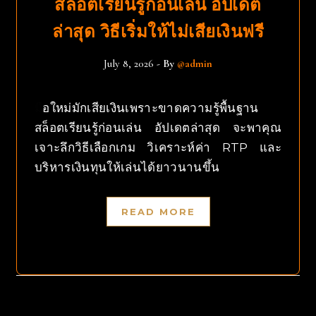
สล็อตเรียนรู้ก่อนเล่น อัปเดต
ล่าสุด วิธีเริ่มให้ไม่เสียเงินฟรี
July 8, 2026
- By
@admin
มือใหม่มักเสียเงินเพราะขาดความรู้พื้นฐาน
สล็อตเรียนรู้ก่อนเล่น อัปเดตล่าสุด จะพาคุณ
เจาะลึกวิธีเลือกเกม วิเคราะห์ค่า RTP และ
บริหารเงินทุนให้เล่นได้ยาวนานขึ้น
READ MORE