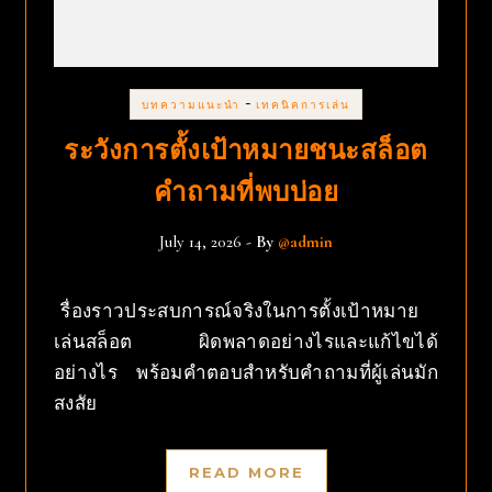
-
บทความแนะนำ
เทคนิคการเล่น
ระวังการตั้งเป้าหมายชนะสล็อต
คำถามที่พบบ่อย
July 14, 2026
- By
@admin
เรื่องราวประสบการณ์จริงในการตั้งเป้าหมาย
เล่นสล็อต ผิดพลาดอย่างไรและแก้ไขได้
อย่างไร พร้อมคำตอบสำหรับคำถามที่ผู้เล่นมัก
สงสัย
READ MORE