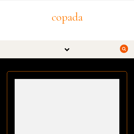
Skip to content
copada