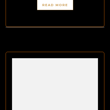
READ MORE