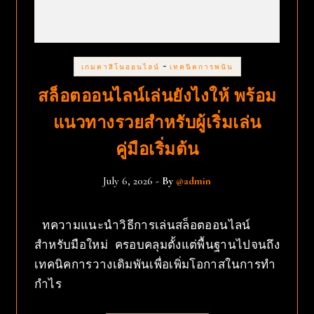
-
เกมคาสิโนออนไลน์
เทคนิคการพนัน
สล็อตออนไลน์เล่นยังไงให้ พร้อม
แนวทางรวยสำหรับผู้เริ่มเล่น
คู่มือเริ่มต้น
July 6, 2026
- By
@admin
บทความแนะนำวิธีการเล่นสล็อตออนไลน์
สำหรับมือใหม่ ครอบคลุมตั้งแต่พื้นฐานไปจนถึง
เทคนิคการวางเดิมพันเพื่อเพิ่มโอกาสในการทำ
กำไร